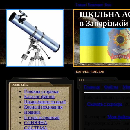
Главная
|
Регистрация
|
Вход
ШКІЛЬНА А
в Запорізькій
КАТАЛОГ ФАЙЛОВ
Меню сайта
Главная
»
Файлы
»
Мо
Головна сторінка
Каталог файлів
Робочий зошит з астро
Цікаві факти та події
[
Скачать с сервера
(26
Корисні посилання
Новини
Категория
:
Мои файл
Історія астрономії
СОНЯЧНА
Просмотров
:
2577
|
За
СИСТЕМА
Всего комментариев
:
0