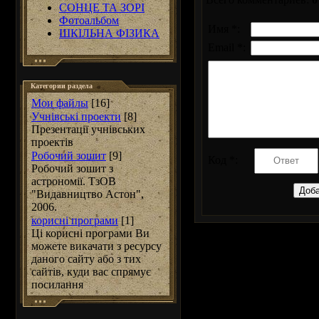
СОНЦЕ ТА ЗОРІ
Фотоальбом
Имя *:
ШКІЛЬНА ФІЗИКА
Email *:
Категории раздела
Мои файлы
[16]
Учнівські проекти
[8]
Презентації учнівських
проектів
Робочий зошит
[9]
Код *:
Робочий зошит з
астрономії. ТзОВ
"Видавництво Астон",
2006.
корисні програми
[1]
Ці корисні програми Ви
можете викачати з ресурсу
даного сайту або з тих
сайтів, куди вас спрямує
посилання