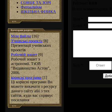
СОНЦЕ ТА ЗОРІ
Рейтинг
:
0.0
/
0
Фотоальбом
Всего комментариев
:
0
ШКІЛЬНА ФІЗИКА
Имя *:
Email *:
Категории раздела
Мои файлы
[16]
Учнівські проекти
[8]
Презентації учнівських
проектів
Робочий зошит
[9]
Робочий зошит з
астрономії. ТзОВ
Код *:
"Видавництво Астон",
2006.
корисні програми
[1]
Ці корисні програми Ви
можете викачати з ресурсу
даного сайту або з тих
сайтів, куди вас спрямує
посилання