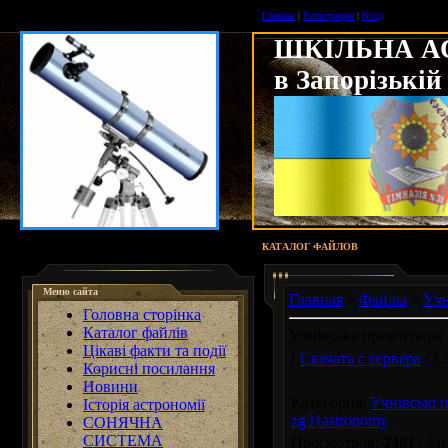
Главная
|
Регистрация
|
Вход
ШКІЛЬНА А
в Запорізькій
КАТАЛОГ ФАЙЛОВ
Меню сайта
Главная
»
Файлы
»
Учн
Головна сторінка
Каталог файлів
Учнівська презентація
Цікаві факти та події
[
Скачать с сервера
(2.
Корисні посилання
Новини
Категория
:
Учнівські 
Історія астрономії
zg31astronomy
СОНЯЧНА
СИСТЕМА
Просмотров
:
2401
|
За